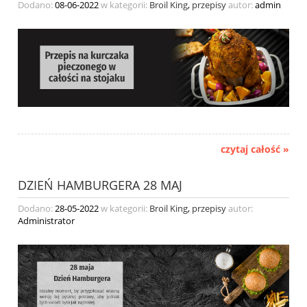
Dodano:
08-06-2022
w kategorii:
Broil King
,
przepisy
autor:
admin
czytaj całość »
DZIEŃ HAMBURGERA 28 MAJ
Dodano:
28-05-2022
w kategorii:
Broil King
,
przepisy
autor:
Administrator