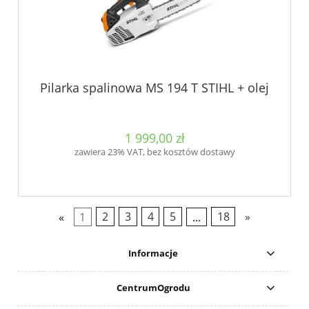
Pilarka spalinowa MS 194 T STIHL + olej
1 999,00 zł
zawiera 23% VAT, bez kosztów dostawy
«
1
2
3
4
5
...
18
»
Informacje
CentrumOgrodu