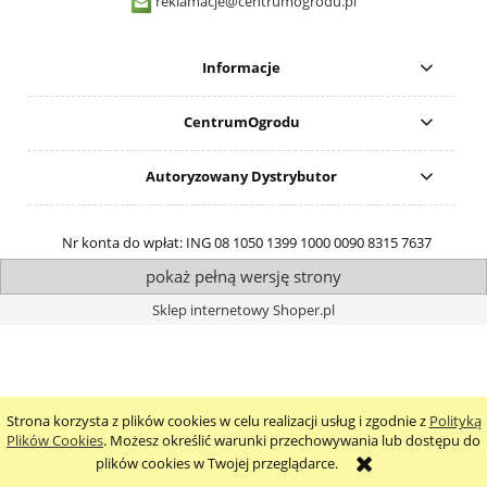
reklamacje@centrumogrodu.pl
Informacje
CentrumOgrodu
Autoryzowany Dystrybutor
Nr konta do wpłat: ING 08 1050 1399 1000 0090 8315 7637
pokaż pełną wersję strony
Sklep internetowy Shoper.pl
Strona korzysta z plików cookies w celu realizacji usług i zgodnie z
Polityką
Plików Cookies
. Możesz określić warunki przechowywania lub dostępu do
plików cookies w Twojej przeglądarce.