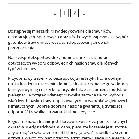
«
1
2
»
Dostępne są mieszanki traw dedykowane dla trawników
dekoracyjnych, sportowych oraz użytkowych, zapewniając wybór
gatunków traw o właściwościach dopasowanych do ich
przeznaczenia.
Nasz zespół ekspertów służy pomocą, udzielając porad
dotyczących wyboru odpowiednich nasion traw dla różnych
typów terenów.
Przydomowy trawnik to oaza spokoju i estetyki, która dodaje
uroku każdemu otoczeniu domu. Jednak utrzymanie go w dobrej
kondycji wymaga nie tylko pracy, ale także zrozumienia podstaw
pielęgnacji. Początek udanego trawnika zaczyna się od wyboru
właściwych nasion traw, dopasowanych do warunków glebowych i
klimatycznych. Dobrze dobrane nasiona gwarantują trwałość i
odporność trawnika na warunki atmosferyczne.
Regularne nawadnianie jest kluczowe, zwłaszcza podczas suchych
okresów. Kiedy nadchodzi wiosna, pierwsze koszenie jest istotne,
aby usunąć zeszłoroczne resztki i przygotować trawnik do sezonu
wzrostu. Warto również przeprowadzić wertykulację lub areację, w