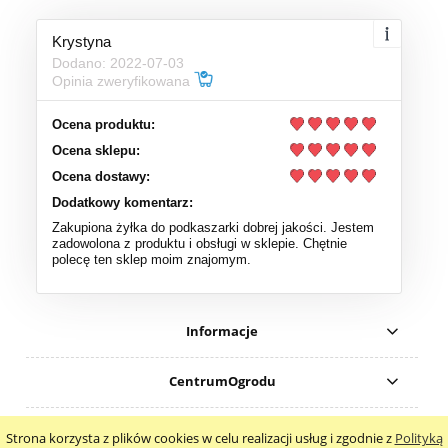
Krystyna
Dodano: 2022-07-03
Opinia zweryfikowana
Ocena produktu:
Ocena sklepu:
Ocena dostawy:
Dodatkowy komentarz:
Zakupiona żyłka do podkaszarki dobrej jakości. Jestem
zadowolona z produktu i obsługi w sklepie. Chętnie
polecę ten sklep moim znajomym.
Informacje
CentrumOgrodu
Autoryzowany Dystrybutor
Strona korzysta z plików cookies w celu realizacji usług i zgodnie z
Polityką