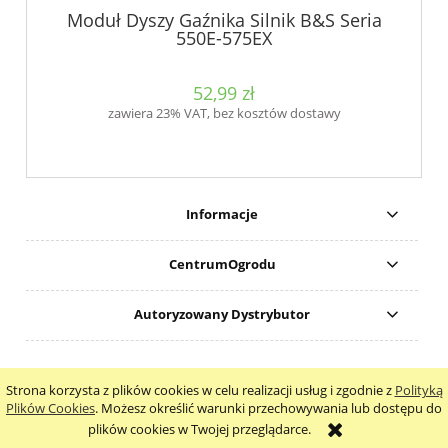
Moduł Dyszy Gaźnika Silnik B&S Seria
550E-575EX
52,99 zł
zawiera 23% VAT, bez kosztów dostawy
Informacje
CentrumOgrodu
Autoryzowany Dystrybutor
Nr konta do wpłat: ING 08 1050 1399 1000 0090 8315 7637
Strona korzysta z plików cookies w celu realizacji usług i zgodnie z
Polityką
pokaż pełną wersję strony
Plików Cookies
. Możesz określić warunki przechowywania lub dostępu do
plików cookies w Twojej przeglądarce.
Sklep internetowy Shoper.pl