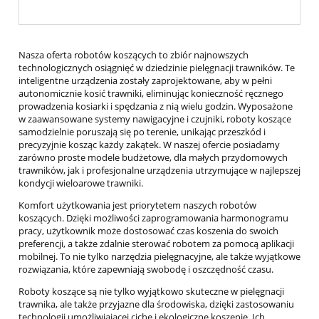
Nasza oferta robotów koszących to zbiór najnowszych
technologicznych osiągnięć w dziedzinie pielęgnacji trawników. Te
inteligentne urządzenia zostały zaprojektowane, aby w pełni
autonomicznie kosić trawniki, eliminując konieczność ręcznego
prowadzenia kosiarki i spędzania z nią wielu godzin. Wyposażone
w zaawansowane systemy nawigacyjne i czujniki, roboty koszące
samodzielnie poruszają się po terenie, unikając przeszkód i
precyzyjnie kosząc każdy zakątek. W naszej ofercie posiadamy
zarówno proste modele budżetowe, dla małych przydomowych
trawników, jak i profesjonalne urządzenia utrzymujące w najlepszej
kondycji wieloarowe trawniki.
Komfort użytkowania jest priorytetem naszych robotów
koszących. Dzięki możliwości zaprogramowania harmonogramu
pracy, użytkownik może dostosować czas koszenia do swoich
preferencji, a także zdalnie sterować robotem za pomocą aplikacji
mobilnej. To nie tylko narzędzia pielęgnacyjne, ale także wyjątkowe
rozwiązania, które zapewniają swobodę i oszczędność czasu.
Roboty koszące są nie tylko wyjątkowo skuteczne w pielęgnacji
trawnika, ale także przyjazne dla środowiska, dzięki zastosowaniu
technologii umożliwiającej ciche i ekologiczne koszenie. Ich