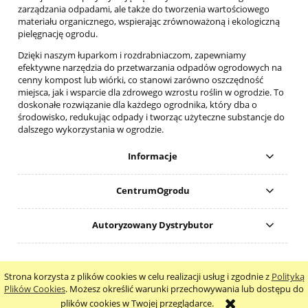
zarządzania odpadami, ale także do tworzenia wartościowego
materiału organicznego, wspierając zrównoważoną i ekologiczną
pielęgnację ogrodu.
Dzięki naszym łuparkom i rozdrabniaczom, zapewniamy
efektywne narzędzia do przetwarzania odpadów ogrodowych na
cenny kompost lub wiórki, co stanowi zarówno oszczędność
miejsca, jak i wsparcie dla zdrowego wzrostu roślin w ogrodzie. To
doskonałe rozwiązanie dla każdego ogrodnika, który dba o
środowisko, redukując odpady i tworząc użyteczne substancje do
dalszego wykorzystania w ogrodzie.
Informacje
CentrumOgrodu
Autoryzowany Dystrybutor
Nr konta do wpłat: ING 08 1050 1399 1000 0090 8315 7637
Strona korzysta z plików cookies w celu realizacji usług i zgodnie z
Polityką
pokaż pełną wersję strony
Plików Cookies
. Możesz określić warunki przechowywania lub dostępu do
plików cookies w Twojej przeglądarce.