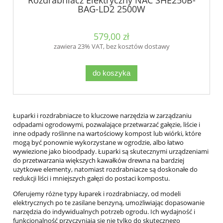
Rozdrabniacz Elektryczny NAC SHE250B-
BAG-LD2 2500W
579,00 zł
zawiera 23% VAT, bez kosztów dostawy
do koszyka
Łuparki i rozdrabniacze to kluczowe narzędzia w zarządzaniu
odpadami ogrodowymi, pozwalające przetwarzać gałęzie, liście i
inne odpady roślinne na wartościowy kompost lub wiórki, które
mogą być ponownie wykorzystane w ogrodzie, albo łatwo
wywiezione jako bioodpady. Łuparki są skutecznymi urządzeniami
do przetwarzania większych kawałków drewna na bardziej
użytkowe elementy, natomiast rozdrabniacze są doskonałe do
redukcji liści i mniejszych gałęzi do postaci kompostu.
Oferujemy różne typy łuparek i rozdrabniaczy, od modeli
elektrycznych po te zasilane benzyną, umożliwiając dopasowanie
narzędzia do indywidualnych potrzeb ogrodu. Ich wydajność i
funkcjonalność przyczyniają się nie tylko do skutecznego