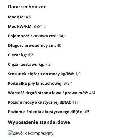
Dane techniczne
Moc KM:
4,5
Moc kW/KM:
3,3/4,5
Pojemność skokowa cm³:
64,1
Długość prowadnicy cm:
40
Ciężar kg:
6,2
Ciężar zestawu kg:
7,2
Stosunek ciężaru do mocy kg/kW:
1,9
Podziałka piły łańcuchowej:
3/8 "
Wartość drgań strona lewa / prawa m/s²:
4/4
Poziom mocy akustycznej dB(A):
117
Poziom ciśnienia akustycznego dB(A):
105
Wyposażenie standardowe