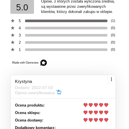
Opinie, z których została wyliczona średnia,
5.0
są wystawione przez zweryfikowanych
klientów, którzy dokonali zakupu w sklepie.
5
(1)
4
(0)
3
(0)
2
(0)
1
(0)
Krystyna
Dodano: 2022-07-03
Opinia zweryfikowana
Ocena produktu:
Ocena sklepu:
Ocena dostawy:
Dodatkowy komentarz: