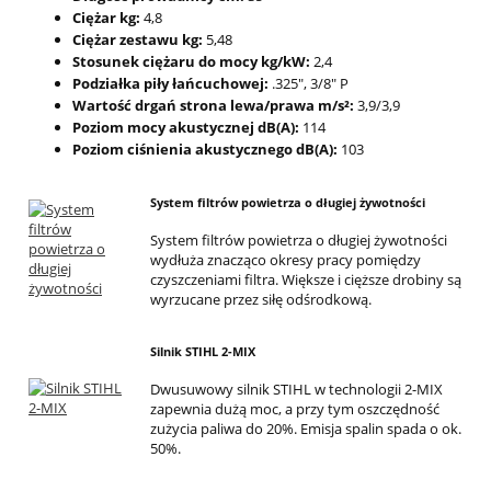
Ciężar kg:
4,8
Ciężar zestawu kg:
5,48
Stosunek ciężaru do mocy kg/kW:
2,4
Podziałka piły łańcuchowej:
.325", 3/8" P
Wartość drgań strona lewa/prawa m/s²:
3,9/3,9
Poziom mocy akustycznej dB(A):
114
Poziom ciśnienia akustycznego dB(A):
103
System filtrów powietrza o długiej żywotności
System filtrów powietrza o długiej żywotności
wydłuża znacząco okresy pracy pomiędzy
czyszczeniami filtra. Większe i cięższe drobiny są
wyrzucane przez siłę odśrodkową.
Silnik STIHL 2-MIX
Dwusuwowy silnik STIHL w technologii 2-MIX
zapewnia dużą moc, a przy tym oszczędność
zużycia paliwa do 20%. Emisja spalin spada o ok.
50%.