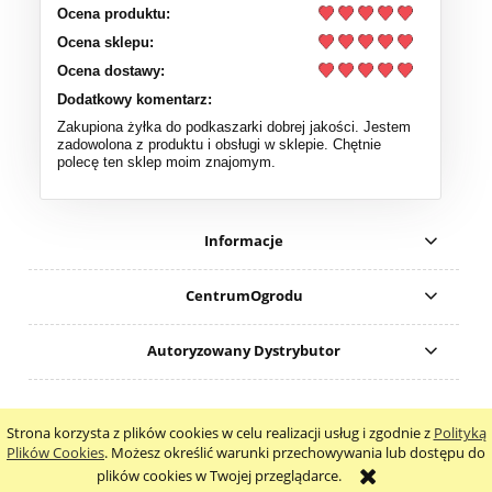
Ocena produktu:
Ocena sklepu:
Ocena dostawy:
Dodatkowy komentarz:
Zakupiona żyłka do podkaszarki dobrej jakości. Jestem
zadowolona z produktu i obsługi w sklepie. Chętnie
polecę ten sklep moim znajomym.
Informacje
CentrumOgrodu
Autoryzowany Dystrybutor
Nr konta do wpłat: ING 08 1050 1399 1000 0090 8315 7637
Strona korzysta z plików cookies w celu realizacji usług i zgodnie z
Polityką
pokaż pełną wersję strony
Plików Cookies
. Możesz określić warunki przechowywania lub dostępu do
plików cookies w Twojej przeglądarce.
Sklep internetowy Shoper.pl