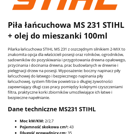
Piła łańcuchowa MS 231 STIHL
+ olej do mieszanki 100ml
Pilarka łańcuchowa STIHL MS 231 z oszczędnym silnikiem 2-MIX to
znakomita opcja dla właścicieli posesji oraz rolników, ogrodników,
sadowników do pozyskiwania i przygotowania drewna opałowego,
przycinania i docinania drewna, prac budowlanych w drewnie i
pielęgnacji drzew na posesji. Wyposażenie: boczny napinacz piły
łańcuchowej do łatwego i bezpiecznego napinania piły
łańcuchowej, system filtrów powietrza o długiej żywotności
zapewniający długi czas pracy pomiędzy kolejnymi czyszczeniami
filtra, praktyczne korki zbiorników umożliwiające ich łatwe i
bezpieczne napełnianie.
Dane techniczne MS231 STIHL
Moc kW/KM:
2/2,7
Pojemność skokowa cm³:
43
Długość prowadnicy cm:
35