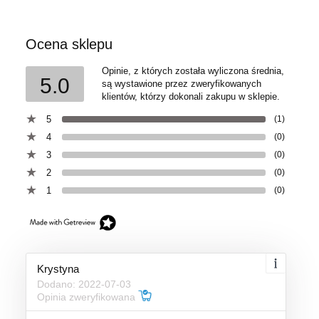
Ocena sklepu
Opinie, z których została wyliczona średnia,
5.0
są wystawione przez zweryfikowanych
klientów, którzy dokonali zakupu w sklepie.
5
(1)
4
(0)
3
(0)
2
(0)
1
(0)
Krystyna
Dodano: 2022-07-03
Opinia zweryfikowana