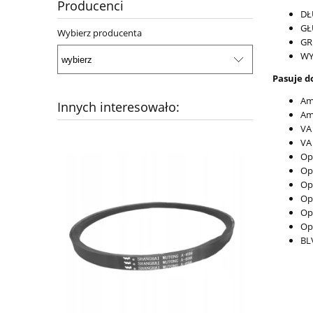
Producenci
DŁ
GŁ
Wybierz producenta
GR
WY
Pasuje d
Am
Innych interesowało:
Am
VA
VA
Op
Op
Op
Op
Op
Op
BL