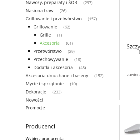
Nawozy, preparaty i ŚOR
(297)
Nasiona traw
(26)
Grillowanie i przetwórstwo
(157)
Grillowanie
(62)
Grille
(1)
Akcesoria
(61)
Szcz
Przetwórstwo
(29)
Przechowywanie
(18)
Dodatki i akcesoria
(48)
zawier
Akcesoria dmuchane i baseny
(152)
Mycie i sprzątanie
(10)
Dekoracje
(233)
Nowości
Promocje
Producenci
Wybierz producenta