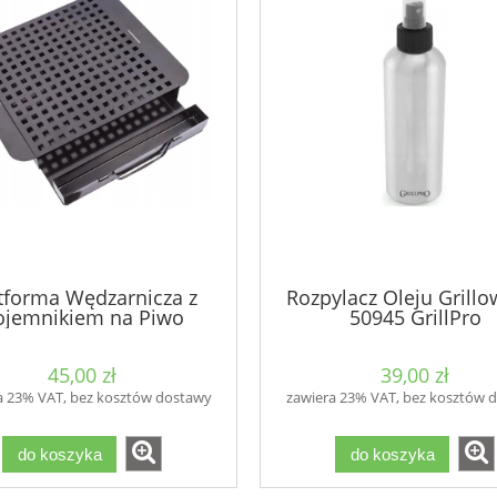
tforma Wędzarnicza z
Rozpylacz Oleju Grillo
ojemnikiem na Piwo
50945 GrillPro
BROWIN
45,00 zł
39,00 zł
a 23% VAT, bez kosztów dostawy
zawiera 23% VAT, bez kosztów 
do koszyka
do koszyka