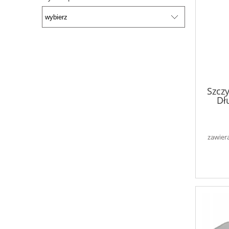
Szcz
Dł
zawier