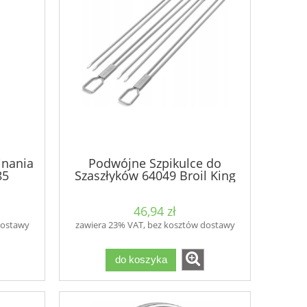
inania
Podwójne Szpikulce do
85
Szaszłyków 64049 Broil King
46,94 zł
dostawy
zawiera 23% VAT, bez kosztów dostawy
do koszyka