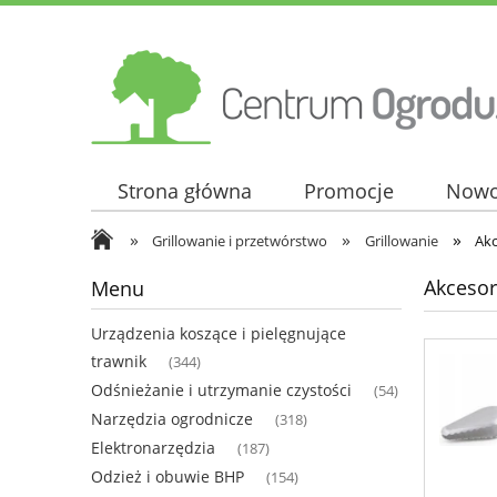
Strona główna
Promocje
Nowo
»
»
»
Grillowanie i przetwórstwo
Grillowanie
Akc
Akcesor
Menu
Urządzenia koszące i pielęgnujące
trawnik
(344)
Odśnieżanie i utrzymanie czystości
(54)
Narzędzia ogrodnicze
(318)
Elektronarzędzia
(187)
Odzież i obuwie BHP
(154)