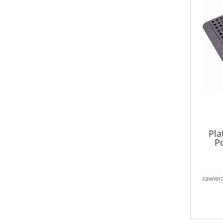
Pla
P
zawier