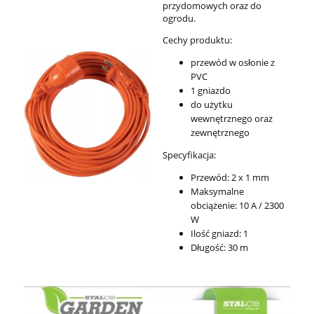
przydomowych oraz do
ogrodu.
Cechy produktu:
przewód w osłonie z
PVC
1 gniazdo
do użytku
wewnętrznego oraz
zewnętrznego
Specyfikacja:
Przewód: 2 x 1 mm
Maksymalne
obciążenie: 10 A / 2300
W
Ilość gniazd: 1
Długość: 30 m