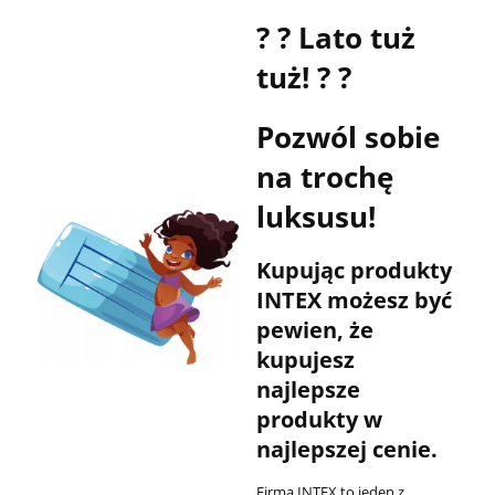
? ? Lato tuż
tuż! ? ?
Pozwól sobie
na trochę
luksusu!
Kupując produkty
INTEX możesz być
pewien, że
kupujesz
najlepsze
produkty w
najlepszej cenie.
Firma INTEX to jeden z