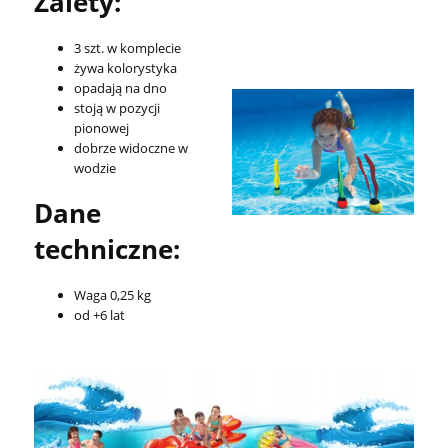
Zalety:
3 szt. w komplecie
żywa kolorystyka
opadają na dno
stoją w pozycji
pionowej
dobrze widoczne w
wodzie
Dane
techniczne:
Waga 0,25 kg
od +6 lat