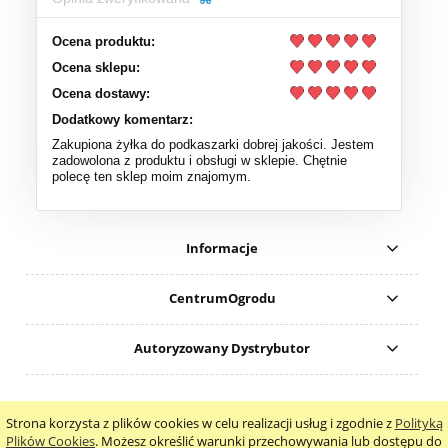
Ocena produktu:
Ocena sklepu:
Ocena dostawy:
Dodatkowy komentarz:
Zakupiona żyłka do podkaszarki dobrej jakości. Jestem
zadowolona z produktu i obsługi w sklepie. Chętnie
polecę ten sklep moim znajomym.
Informacje
CentrumOgrodu
Autoryzowany Dystrybutor
Nr konta do wpłat: ING 08 1050 1399 1000 0090 8315 7637
Strona korzysta z plików cookies w celu realizacji usług i zgodnie z
Polityką
pokaż pełną wersję strony
Plików Cookies
. Możesz określić warunki przechowywania lub dostępu do