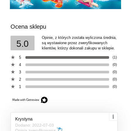
Ocena sklepu
Opinie, z których została wyliczona średnia,
5.0
są wystawione przez zweryfikowanych
klientów, którzy dokonali zakupu w sklepie.
5
(1)
4
(0)
3
(0)
2
(0)
1
(0)
Krystyna
Dodano: 2022-07-03
Opinia zweryfikowana