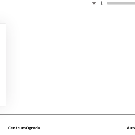
1
CentrumOgrodu
Aut