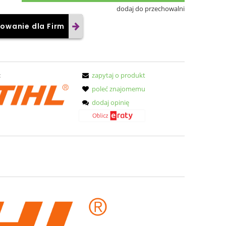
dodaj do przechowalni
owanie dla Firm
:
zapytaj o produkt
poleć znajomemu
dodaj opinię