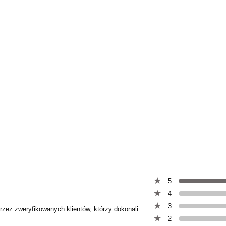
5
4
3
przez zweryfikowanych klientów, którzy dokonali
2