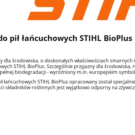
do pił łańcuchowych STIHL BioPlus 
y dla środowiska, o doskonałych właściwościach smarnych i ad
wych STIHL BioPlus. Szczególnie przyjazny dla środowiska, n
pełnej biodegradacji - wyróżniony m.in. europejskim symb
pił łańcuchowych STIHL BioPlus opracowany został specjalni
ci składników roślinnych jest wyjątkowo odporny na zżywicz