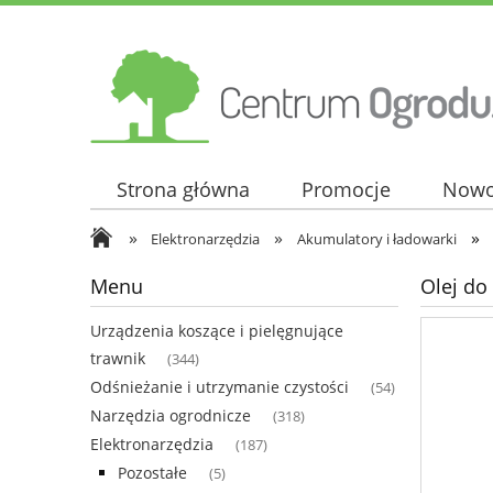
Strona główna
Promocje
Nowo
»
»
»
Elektronarzędzia
Akumulatory i ładowarki
Menu
Olej do
Urządzenia koszące i pielęgnujące
trawnik
(344)
Odśnieżanie i utrzymanie czystości
(54)
Narzędzia ogrodnicze
(318)
Elektronarzędzia
(187)
Pozostałe
(5)