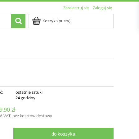
Zarejestruj się
Zaloguj się
Koszyk:
(pusty)
ć:
ostatnie sztuki
:
24 godziny
9,90 zł
3% VAT, bez kosztów dostawy
do koszyka