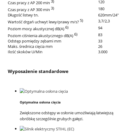
3)
120
Czas pracy z AP 200 min
3)
180
Czas pracy z AP 300 min
Długość listwy tn.
620mm/24"
5)
3,7/2,3
Wartość drgań uchwyt lewy/prawy m/s?
6)
94
Poziom mocy akustycznej dB(A)
6)
83
Poziom ciśnienia akustycznego dB(A)
Odstęp pomiędzy zębami mm
33
Maks. średnica cięcia mm
26
Ilość skoków U/Min
3.000
Wyposażenie standardowe
Optymalna osłona cięcia
Zwiększone odstępy w osłonie umożliwiają łatwiejszą
obróbkę szczególnie grubych gałęzi.