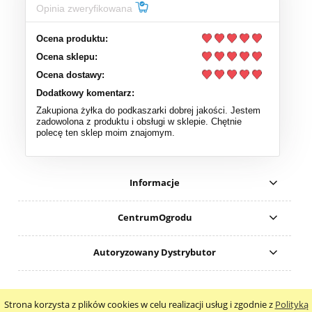
Opinia zweryfikowana
Ocena produktu:
Ocena sklepu:
Ocena dostawy:
Dodatkowy komentarz:
Zakupiona żyłka do podkaszarki dobrej jakości. Jestem
zadowolona z produktu i obsługi w sklepie. Chętnie
polecę ten sklep moim znajomym.
Informacje
CentrumOgrodu
Autoryzowany Dystrybutor
Nr konta do wpłat: ING 08 1050 1399 1000 0090 8315 7637
Strona korzysta z plików cookies w celu realizacji usług i zgodnie z
Polityką