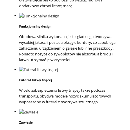
ułatwia cięcie blisko podłoża lub wzdłuż murów i
dodatkowo chroni listwę tnącą.
Funkcjonalny design
Obudowa silnika wykonana jest z gładkiego tworzywa
wysokiej jakości i posiada okrągłe kontury, co zapobiega
zahaczeniu urządzeniem o gałęzie lub inne przeszkody.
Ponadto nożyce do żywopłotów nie absorbują brudu i
łatwo utrzymać je w czystości.
Futerał listwy tnącej
W celu zabezpieczenia listwy tnącej, także podczas
transportu, obydwa modele nożyc akumulatorowych
wyposażono w futerał z tworzywa sztucznego.
Zawiesie