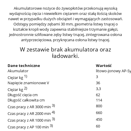
Akumulatorowe nożyce do żywopłotów przekonują wysoką
wydajnością cięcia i niewielkim ciężarem oraz stałą ilością skoków
nawet w przypadku dużych obciążeń i wymagających zastosowań.
Odstępy pomiędzy zębami 30 mm, geometria listwy tnącej o
kształcie kropli wody zapewnia stabilniejsze trzymanie gałęzi,
jednostronnie szlifowane zęby listwy tnącej, zintegrowana osłona
antyprzecięciowa, przykręcana osłona listwy tnącej.
W zestawie brak akumulatora oraz
ładowarki.
Dane techniczne
Wartość
Akumulator
litowo-jonowy AP-S
1)
3
Ciężar kg
Napięcie znamionowe V
36
2)
3,3
Ciężar kg
Długość cięcia cm
62
Długość całkowita cm
114
3)
800
Czas pracy z AR 3000 min
4)
660
Czas pracy z AR 2000 min
3)
450
Czas pracy z AR 1000 min
3)
60
Czas pracy z AP 100 min