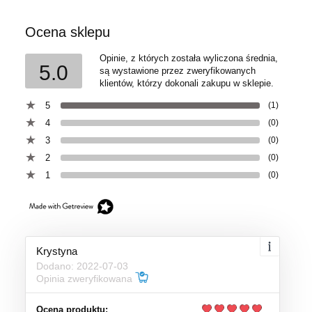
Ocena sklepu
Opinie, z których została wyliczona średnia,
5.0
są wystawione przez zweryfikowanych
klientów, którzy dokonali zakupu w sklepie.
5
(1)
4
(0)
3
(0)
2
(0)
1
(0)
Krystyna
Dodano: 2022-07-03
Opinia zweryfikowana
Ocena produktu: