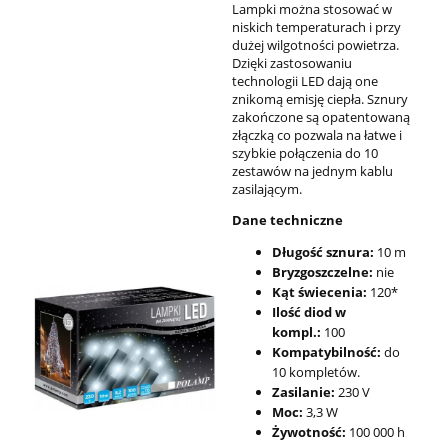
Lampki można stosować w
niskich temperaturach i przy
dużej wilgotności powietrza.
Dzięki zastosowaniu
technologii LED dają one
znikomą emisję ciepła. Sznury
zakończone są opatentowaną
złączką co pozwala na łatwe i
szybkie połączenia do 10
zestawów na jednym kablu
zasilającym.
Dane techniczne
Długość sznura:
10 m
Bryzgoszczelne:
nie
Kąt świecenia:
120*
Ilość diod w
kompl.:
100
Kompatybilność:
do
10 kompletów.
Zasilanie:
230 V
Moc:
3,3 W
Żywotność:
100 000 h