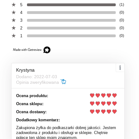
5
(1)
4
(0)
3
(0)
2
(0)
1
(0)
Krystyna
Dodano: 2022-07-03
Opinia zweryfikowana
Ocena produktu:
Ocena sklepu:
Ocena dostawy:
Dodatkowy komentarz:
Zakupiona żyłka do podkaszarki dobrej jakości. Jestem
zadowolona z produktu i obsługi w sklepie. Chętnie
polecę ten sklep moim znajomym.