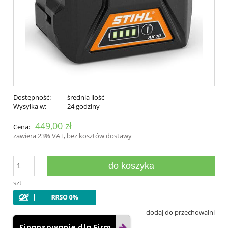
Dostępność:
średnia ilość
Wysyłka w:
24 godziny
449,00 zł
Cena:
zawiera 23% VAT, bez kosztów dostawy
do koszyka
szt
dodaj do przechowalni
Finansowanie dla Firm