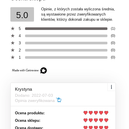
Opinie, z których została wyliczona średnia,
5.0
są wystawione przez zweryfikowanych
klientów, którzy dokonali zakupu w sklepie.
5
(1)
4
(0)
3
(0)
2
(0)
1
(0)
Krystyna
Dodano: 2022-07-03
Opinia zweryfikowana
Ocena produktu:
Ocena sklepu:
Ocena dostawy: