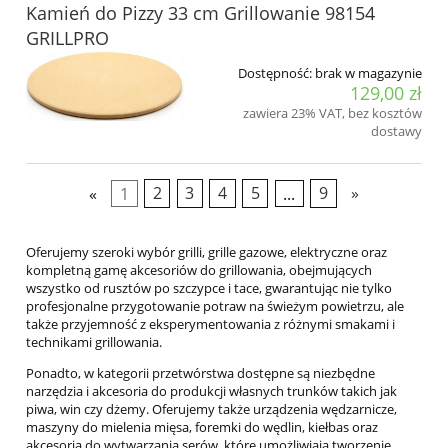
Kamień do Pizzy 33 cm Grillowanie 98154
GRILLPRO
Dostępność:
brak w magazynie
129,00 zł
zawiera 23% VAT, bez kosztów
dostawy
«
1
2
3
4
5
...
9
»
Oferujemy szeroki wybór grilli, grille gazowe, elektryczne oraz
kompletną gamę akcesoriów do grillowania, obejmujących
wszystko od rusztów po szczypce i tace, gwarantując nie tylko
profesjonalne przygotowanie potraw na świeżym powietrzu, ale
także przyjemność z eksperymentowania z różnymi smakami i
technikami grillowania.
Ponadto, w kategorii przetwórstwa dostępne są niezbędne
narzędzia i akcesoria do produkcji własnych trunków takich jak
piwa, win czy dżemy. Oferujemy także urządzenia wędzarnicze,
maszyny do mielenia mięsa, foremki do wędlin, kiełbas oraz
akcesoria do wytwarzania serów, które umożliwiają tworzenie